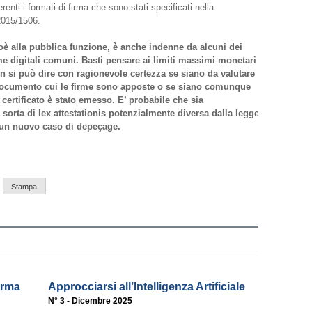
enti i formati di firma che sono stati specificati nella
2015/1506.
ioè alla pubblica funzione, è anche indenne da alcuni dei
me digitali comuni. Basti pensare ai limiti massimi monetari
on si può dire con ragionevole certezza se siano da valutare
 documento cui le firme sono apposte o se siano comunque
l certificato è stato emesso. E’ probabile che sia
sorta di lex attestationis potenzialmente diversa dalla legge
e un nuovo caso di depeçage.
Stampa
firma
Approcciarsi all’Intelligenza Artificiale
N° 3 - Dicembre 2025