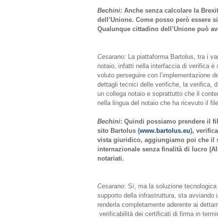
Bechini
: Anche senza calcolare la Brexi
dell’Unione. Come posso però essere si
Qualunque cittadino dell’Unione può aver
Cesarano:
La piattaforma Bartolus, tra i vari
notaio, infatti nella interfaccia di verifica
voluto perseguire con l’implementazione de
dettagli tecnici delle verifiche, la verifica, 
un collega notaio e soprattutto che il contenu
nella lingua del notaio che ha ricevuto il fil
Bechini
: Quindi possiamo prendere il fil
sito Bartolus (
www.bartolus.eu
), verific
vista giuridico, aggiungiamo poi che il 
internazionale senza finalità di lucro (A
notariati.
Cesarano
: Sì, ma la soluzione tecnologica è
supporto della infrastruttura, sta avviando
renderla completamente aderente ai dettami
verificabilità dei certificati di firma in termi