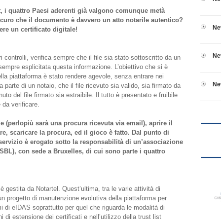
t, i quattro Paesi aderenti già valgono comunque metà
curo che il documento è davvero un atto notarile autentico?
Ne
e un certificato digitale!
Ne
 controlli, verifica sempre che il file sia stato sottoscritto da un
 è sempre esplicitata questa informazione. L’obiettivo che si è
lla piattaforma è stato rendere agevole, senza entrare nei
Ne
da parte di un notaio, che il file ricevuto sia valido, sia firmato da
to del file firmato sia estraibile. Il tutto è presentato e fruibile
e da verificare.
e (perlopiù sarà una procura ricevuta via email), aprire il
are, scaricare la procura, ed il gioco è fatto. Dal punto di
servizio è erogato sotto la responsabilità di un’associazione
ISBL), con sede a Bruxelles, di cui sono parte i quattro
 gestita da Notartel. Quest’ultima, tra le varie attività di
 un progetto di manutenzione evolutiva della piattaforma per
 di eIDAS soprattutto per quel che riguarda le modalità di
ni di estensione dei certificati e nell’utilizzo della trust list