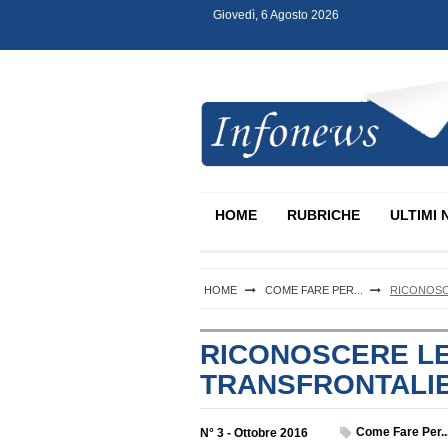
Giovedì, 6 Agosto 2026
S
k
i
p
t
o
c
Infonews Notartel
o
n
HOME
RUBRICHE
ULTIMI 
t
e
n
t
HOME
COME FARE PER...
RICONOSC
RICONOSCERE LE
TRANSFRONTALI
Come Fare Per..
N° 3 - Ottobre 2016