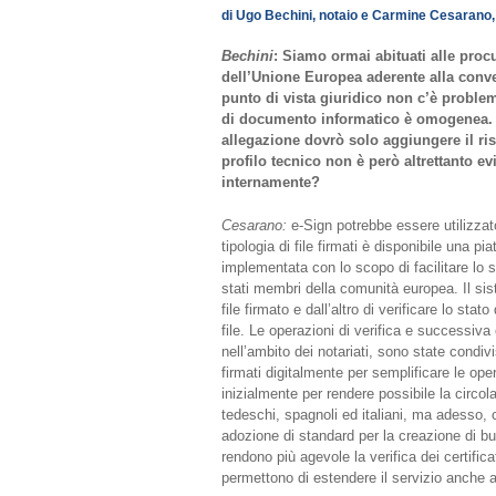
di Ugo Bechini, notaio e Carmine Cesarano,
Bechini
: Siamo ormai abituati alle proc
dell’Unione Europea aderente alla conve
punto di vista giuridico non c’è proble
di documento informatico è omogenea. Al
allegazione dovrò solo aggiungere il risp
profilo tecnico non è però altrettanto e
internamente?
Cesarano:
e-Sign potrebbe essere utilizzat
tipologia di file firmati è disponibile una 
implementata con lo scopo di facilitare lo s
stati membri della comunità europea. Il sist
file firmato e dall’altro di verificare lo stat
file. Le operazioni di verifica e successiv
nell’ambito dei notariati, sono state condivis
firmati digitalmente per semplificare le opera
inizialmente per rendere possibile la circolaz
tedeschi, spagnoli ed italiani, ma adesso, c
adozione di standard per la creazione di b
rendono più agevole la verifica dei certificat
permettono di estendere il servizio anche agl