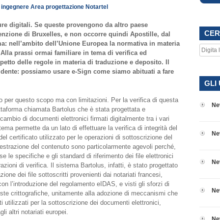
 ingegnere Area progettazione Notartel
ure digitali. Se queste provengono da altro paese
CER
nzione di Bruxelles, e non occorre quindi Apostille, dal
ma: nell’ambito dell’Unione Europea la normativa in materia
la prassi ormai familiare in tema di verifica ed
etto delle regole in materia di traduzione e deposito. Il
vidente: possiamo usare e-Sign come siamo abituati a fare
GLI
o per questo scopo ma con limitazioni. Per la verifica di questa
Ne
piattaforma chiamata Bartolus che è stata progettata e
cambio di documenti elettronici firmati digitalmente tra i vari
ema permette da un lato di effettuare la verifica di integrità del
Ne
o del certificato utilizzato per le operazioni di sottoscrizione del
a estrazione del contenuto sono particolarmente agevoli perché,
e le specifiche e gli standard di riferimento dei file elettronici
Ne
zioni di verifica. Il sistema Bartolus, infatti, è stato progettato
ione dei file sottoscritti provenienti dai notariati francesi,
on l’introduzione del regolamento eIDAS, e visti gli sforzi di
Ne
uste crittografiche, unitamente alla adozione di meccanismi che
i utilizzati per la sottoscrizione dei documenti elettronici,
i altri notariati europei.
Ne