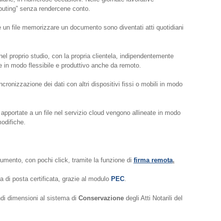
puting” senza rendercene conto.
re un file memorizzare un documento sono diventati atti quotidiani
nel proprio studio, con la propria clientela, indipendentemente
re in modo flessibile e produttivo anche da remoto.
ncronizzazione dei dati con altri dispositivi fissi o mobili in modo
 apportate a un file nel servizio cloud vengono allineate in modo
modifiche.
umento, con pochi click, tramite la funzione di
firma remota
.
a di posta certificata, grazie al modulo
PEC
.
andi dimensioni al sistema di
Conservazione
degli Atti Notarili del