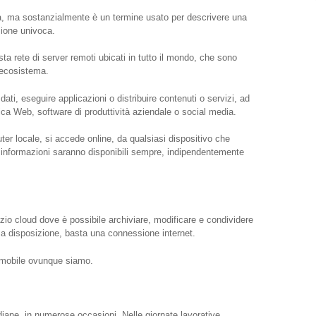
ta, ma sostanzialmente è un termine usato per descrivere una
zione univoca.
sta rete di server remoti ubicati in tutto il mondo, che sono
 ecosistema.
ati, eseguire applicazioni o distribuire contenuti o servizi, ad
ca Web, software di produttività aziendale o social media.
er locale, si accede online, da qualsiasi dispositivo che
 informazioni saranno disponibili sempre, indipendentemente
zio cloud dove è possibile archiviare, modificare e condividere
 a disposizione, basta una connessione internet.
o mobile ovunque siamo.
tidiane, in numerose occasioni. Nelle giornate lavorative