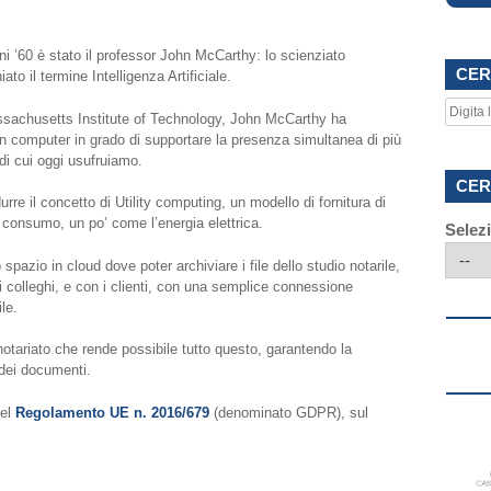
ni ’60 è stato il professor John McCarthy: lo scienziato
CER
to il termine Intelligenza Artificiale.
assachusetts Institute of Technology, John McCarthy ha
 un computer in grado di supportare la presenza simultanea di più
 di cui oggi usufruiamo.
CER
re il concetto di Utility computing, un modello di fornitura di
a consumo, un po’ come l’energia elettrica.
Selez
spazio in cloud dove poter archiviare i file dello studio notarile,
i colleghi, e con i clienti, con una semplice connessione
le.
notariato che rende possibile tutto questo, garantendo la
 dei documenti.
del
Regolamento UE n. 2016/679
(denominato GDPR), sul