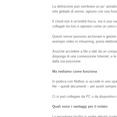
La definizione può sembrare un po’ astrat
rete globale di server, ognuno con una fun
Il cloud non è un’entità fisica, ma è una va
collegati tra loro e operano come un unico
Questi server possono archiviare e gestire d
esempio video in streaming, posta elettroni
Anziché accedere a file e dati da un comput
disponga di una connessione Internet, e le
dalla tua posizione.
Ma vediamo come funziona
In pratica con Notbox si accede in uno spa
file – quindi documenti – per averli sempre
Ci si può collegare da PC o da dispositiv
Quali sono i vantaggi per il notaio
La tecnologia facilita in molte attività quo