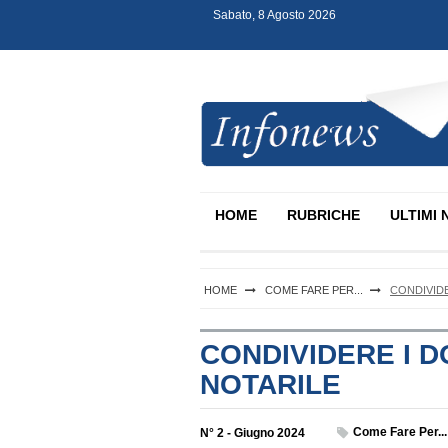
Sabato, 8 Agosto 2026
S
k
i
p
t
o
c
Infonews Notartel
o
n
HOME
RUBRICHE
ULTIMI 
t
e
n
t
HOME
COME FARE PER...
CONDIVID
CONDIVIDERE I 
NOTARILE
Come Fare Per...
N° 2 - Giugno 2024