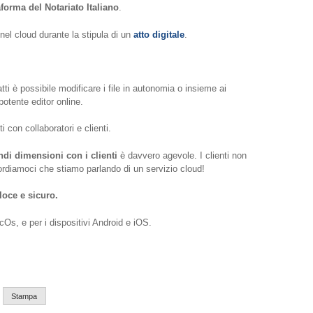
aforma del Notariato Italiano
.
 nel cloud durante la stipula di un
atto digitale
.
ti è possibile modificare i file in autonomia o insieme ai
potente editor online.
 con collaboratori e clienti.
ndi dimensioni con i clienti
è davvero agevole. I clienti non
ordiamoci che stiamo parlando di un servizio cloud!
loce e sicuro.
Os, e per i dispositivi Android e iOS.
Stampa