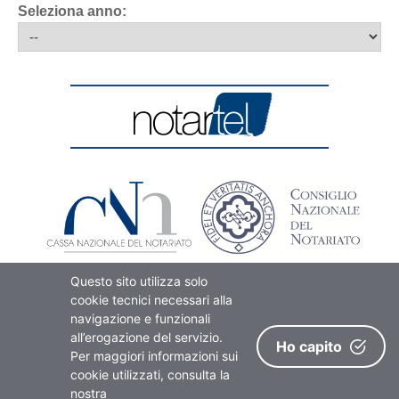
Seleziona anno:
Questo sito utilizza solo
cookie tecnici necessari alla
navigazione e funzionali
all’erogazione del servizio.
Ho capito
Per maggiori informazioni sui
cookie utilizzati, consulta la
© Notartel S.p.A. - S.B. - Via G.V. Gravina 4 - 00196 Roma - P.I. 053641510000 -
Registrazione Tribunale Roma n. 39/16 del 9/3/2016 - Direttore Responsabile:
nostra