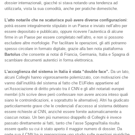
dossier
internazionali, giacché si stava notando una tendenza ad
utilizzarla, vista la sua comodità, anche per pratiche domestiche.
L’atto notarile che ne scaturisce può avere diverse configurazioni
:
potrà essere integralmente stipulato in un Paese e inviato nell’altro per
essere depositato e pubblicato, oppure ricevere l’autentica di alcune
firme in un Paese per essere completato nell’altro, e non si possono
escludere altre morfologie. Per facilitare le operazioni, gli atti potranno
spesso circolare in formato digitale, grazie alla ben nota piattaforma
Bartolus
che consente ai notai di Francia, Germania, Italia e Spagna di
scambiare documenti autentici in forma elettronica.
L’accoglienza del sistema in Italia è stata “double face”.
Da un lato,
alcuni Colleghi hanno vigorosamente polemizzato, con motivazioni che
vanno dall’inutilità del sistema al fatto che EUFides appartiene ad
un’Associazione di diritto privato tra il CNN e gli altri notariati europei
membri (chi scrive deve però confessare non avere ancora inteso quali
siano le controindicazioni, e soprattutto le alternative). Altri ha giudicato
particolarmente grave che le credenziali d’accesso al sistema debbano
essere richieste al CNN, anziché essere fornite automaticamente a
ciascun notaio. Un ben più numeroso drappello di Colleghi è invece
passato direttamente ai fatti, tanto che l’asse Spagna/Italia risulta
essere quello su cui è stato aperto il maggior numero di dossier. Da
parte sua il CNN ha in preparazione uno studio sulle questioni giuridiche