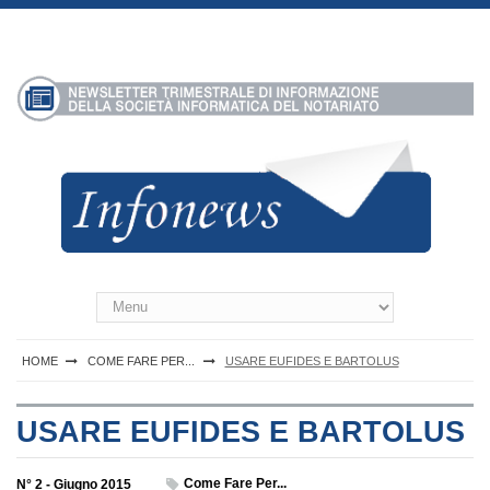
S
k
i
p
t
o
c
o
n
t
e
n
Infonews Notartel
t
HOME
COME FARE PER...
USARE EUFIDES E BARTOLUS
USARE EUFIDES E BARTOLUS
Come Fare Per...
N° 2 - Giugno 2015