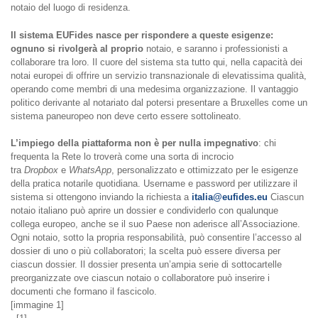
notaio del luogo di residenza.
Il sistema EUFides nasce per rispondere a queste esigenze:
ognuno si rivolgerà al proprio
notaio, e saranno i professionisti a
collaborare tra loro. Il cuore del sistema sta tutto qui, nella capacità dei
notai europei di offrire un servizio transnazionale di elevatissima qualità,
operando come membri di una medesima organizzazione. Il vantaggio
politico derivante al notariato dal potersi presentare a Bruxelles come un
sistema paneuropeo non deve certo essere sottolineato.
L’impiego della piattaforma non è per nulla impegnativo
: chi
frequenta la Rete lo troverà come una sorta di incrocio
tra
Dropbox
e
WhatsApp
, personalizzato e ottimizzato per le esigenze
della pratica notarile quotidiana. Username e password per utilizzare il
sistema si ottengono inviando la richiesta a
italia@eufides.eu
Ciascun
notaio italiano può aprire un dossier e condividerlo con qualunque
collega europeo, anche se il suo Paese non aderisce all’Associazione.
Ogni notaio, sotto la propria responsabilità, può consentire l’accesso al
dossier di uno o più collaboratori; la scelta può essere diversa per
ciascun dossier. Il dossier presenta un’ampia serie di sottocartelle
preorganizzate ove ciascun notaio o collaboratore può inserire i
documenti che formano il fascicolo.
[immagine 1]