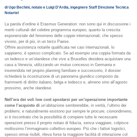
di Ugo Bechini, notaio e Luigi D’Ardia, ingegnere Staff Direzione Tecnica
Notartel
La parola d’ordine è Erasmus Generation: non sono qui in discussione i
meriti culturali del celebre programma europeo, quanto la crescita
esponenziale del fenomeno delle coppie internazionali, che spesso
vivono, per di più, in un terzo Paese.
Offrire assistenza notarile qualificata nei casi internazionali, lo
sappiamo, è spesso complicato. Se ad esempio una coppia formata da
un tedesco e un’olandese che vive a Bruxelles desidera acquistare una
casa a Venezia, utilizzando un mutuo concesso in Germania e
inserendola nel proprio planning familiare e successorio, il dossier
richiederà la ricostruzione di un panorama giuridico composto da
frammenti di diritto italiano, belga e tedesco e, almeno sino all’agosto
prossimo, anche olandese.
Nell’era dei voli low cost spostarsi per un’operazione importante
come l’acquisto di
un’abitazione sembrerebbe, in verità, l’ultimo dei
problemi, e naturalmente esistono pur sempre le procure; cionondimeno,
si è riscontrato che la possibilità di compiere tutte le necessarie
operazioni presso il proprio notaio di fiducia, senza viaggiare, colpisce
moltissimo l’immaginario collettivo europeo. Più che i fattori logistici,
spesso ormai risibili, rileva forse la maggiore facilità di interazione col