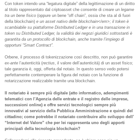
Con token intendo una “legatura digitale” della legittimazione di un diritto
al titolo rappresentato dal criptoasset che consente di
creare un legame
tra un bene fisico
(oppure un bene “off chain”, ossia che sta al di fuori
della blockchain)
e un asset nativo delle blockchain</em>; il token è
scambiabile su piattaforme Distributed Ledger e in una transazione in
token su Distributed Ledger,
la validità dei negozi giuridici sottostanti è
garantita da un protocollo di blockchain
, anche tramite l’impiego di
opportuni “Smart Contract”.
Orbene, il processo di tokenizzazione così descritto, non può garantire
ex-ante
l’autenticità (
rectius
, il valore dell’autenticità) di un asset fisico;
tale garanzia è, oggi, offerta dal notaio. In questo senso vedo potersi
perfettamente contemperare la figura del notaio con la funzione di
notarizzazione realizzabile tramite una blockchain.
Il notariato è sempre più digitale (atto informatico, adempimenti
telematici con l’Agenzia delle entrate e il registro delle imprese,
successioni online) e offre servizi tecnologici sempre più
innovativi al servizio della Pubblica Amministrazione e quindi del
cittadino; come potrebbe il notariato contribuire allo sviluppo dell’
“Intern
et del Valore” che per lei rappresenta uno degli apporti
principali della tecnologia blockchain?