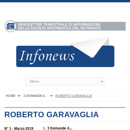
S
k
i
p
t
o
c
o
n
t
e
n
Infonews Notartel
t
HOME
3 DOMANDE A...
ROBERTO GARAVAGLIA
ROBERTO GARAVAGLIA
3 Domande A...
N° 1 - Marzo 2019