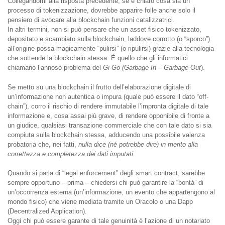
Collegandomi alla risposta precedente, se è chiaro cosa sia un
processo di tokenizzazione, dovrebbe apparire folle anche solo il
pensiero di avocare alla blockchain funzioni catalizzatrici.
In altri termini, non si può pensare che un asset fisico tokenizzato,
depositato e scambiato sulla blockchain, laddove corrotto (o “sporco”)
all’origine possa magicamente “pulirsi” (o ripulirsi) grazie alla tecnologia
che sottende la blockchain stessa. È quello che gli informatici
chiamano l’annoso problema del
Gi-Go (Garbage In – Garbage Out
).
Se metto su una blockchain il frutto dell’elaborazione digitale di
un’informazione non autentica o impura (quale può essere il dato “off-
chain”), corro il rischio di rendere immutabile l’impronta digitale di tale
informazione e, cosa assai più grave, di rendere opponibile di fronte a
un giudice, qualsiasi transazione commerciale che con tale dato si sia
compiuta sulla blockchain stessa, adducendo una possibile valenza
probatoria che, nei fatti,
nulla dice (né potrebbe dire) in merito alla
correttezza e completezza dei dati imputati
.
Quando si parla di “legal enforcement” degli smart contract, sarebbe
sempre opportuno – prima – chiedersi chi può garantire la “bontà” di
un’occorrenza esterna (un’informazione, un evento che appartengono al
mondo fisico) che viene mediata tramite un Oracolo o una Dapp
(Decentralized Application).
Oggi chi può essere garante di tale genuinità è l’azione di un notariato