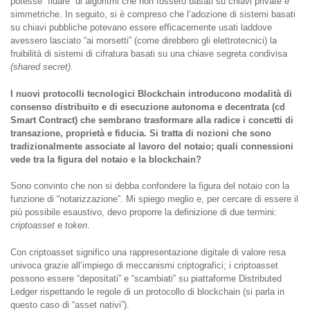
potesse “fidare” di algoritmi che non fossero basati su chiavi private e
simmetriche. In seguito, si è compreso che l’adozione di sistemi basati
su chiavi pubbliche potevano essere efficacemente usati laddove
avessero lasciato “ai morsetti” (come direbbero gli elettrotecnici) la
fruibilità di sistemi di cifratura basati su una chiave segreta condivisa
(shared secret)
.
I nuovi protocolli tecnologici Blockchain introducono modalità di
consenso distribuito e di esecuzione autonoma e decentrata (cd
Smart Contract) che sembrano trasformare alla radice i concetti di
transazione, proprietà e fiducia. Si tratta di nozioni che
sono
tradizionalmente associate al lavoro del notaio;
q
uali connessioni
vede tra la figura del notaio e la blockchain?
Sono convinto che non si debba confondere la figura del notaio con la
funzione di “notarizzazione”. Mi spiego meglio e, per cercare di essere il
più possibile esaustivo, devo proporre la definizione di due termini:
criptoasset
e
token
.
Con criptoasset significo una rappresentazione digitale di valore resa
univoca grazie all’impiego di meccanismi criptografici; i criptoasset
possono essere “depositati” e “scambiati” su piattaforme Distributed
Ledger rispettando le regole di un protocollo di blockchain (si parla in
questo caso di “asset nativi”).