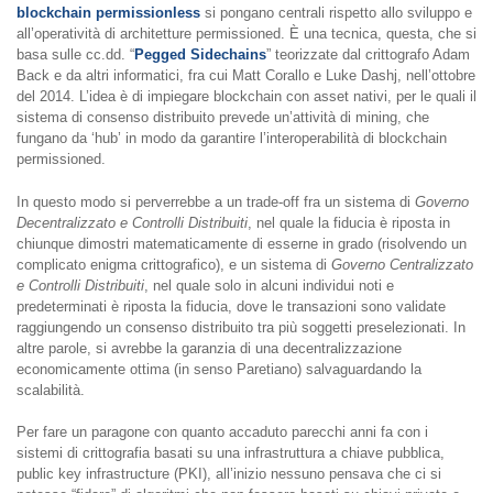
blockchain permissionless
si pongano centrali rispetto allo sviluppo e
all’operatività di architetture permissioned. È una tecnica, questa, che si
basa sulle cc.dd. “
Pegged Sidechains
” teorizzate dal crittografo Adam
Back e da altri informatici, fra cui Matt Corallo e Luke Dashj, nell’ottobre
del 2014. L’idea è di impiegare blockchain con asset nativi, per le quali il
sistema di consenso distribuito prevede un’attività di mining, che
fungano da ‘hub’ in modo da garantire l’interoperabilità di blockchain
permissioned.
In questo modo si perverrebbe a un trade-off fra un sistema di
Governo
Decentralizzato e Controlli Distribuiti
, nel quale la fiducia è riposta in
chiunque dimostri matematicamente di esserne in grado (risolvendo un
complicato enigma crittografico), e un sistema di
Governo Centralizzato
e Controlli Distribuiti
, nel quale solo in alcuni individui noti e
predeterminati è riposta la fiducia, dove le transazioni sono validate
raggiungendo un consenso distribuito tra più soggetti preselezionati. In
altre parole, si avrebbe la garanzia di una decentralizzazione
economicamente ottima (in senso Paretiano) salvaguardando la
scalabilità.
Per fare un paragone con quanto accaduto parecchi anni fa con i
sistemi di crittografia basati su una infrastruttura a chiave pubblica,
public key infrastructure (PKI), all’inizio nessuno pensava che ci si