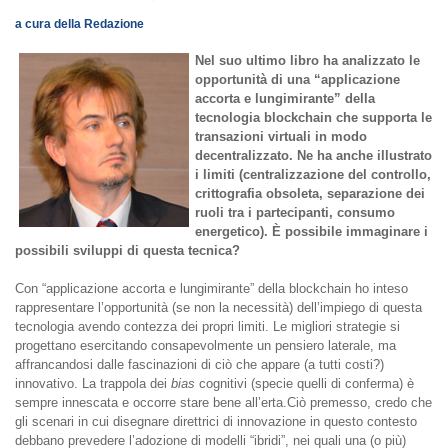
a cura della Redazione
Nel
suo ultimo
libro ha analizzato le
opportunità di una “applicazione
accorta e lungimirante” della
tecnol
ogia
block
chain che supporta le
transazioni virtuali in modo
decentralizzato. Ne ha anche illustrato
i limiti (centralizzazione del controllo,
crittografia obsoleta, separazione dei
ruoli tra i partecipanti, consumo
energetico). È possibile immaginare i
possibili sviluppi di questa tecnica?
Con “applicazione accorta e lungimirante” della blockchain ho inteso
rappresentare l’opportunità (se non la necessità) dell’impiego di questa
tecnologia avendo contezza dei propri limiti. Le migliori strategie si
progettano esercitando consapevolmente un pensiero laterale, ma
affrancandosi dalle fascinazioni di ciò che appare (a tutti costi?)
innovativo. La trappola dei
bias
cognitivi (specie quelli di conferma) è
sempre innescata e occorre stare bene all’erta.Ciò premesso, credo che
gli scenari in cui disegnare direttrici di innovazione in questo contesto
debbano prevedere l’adozione di modelli “ibridi”, nei quali una (o più)