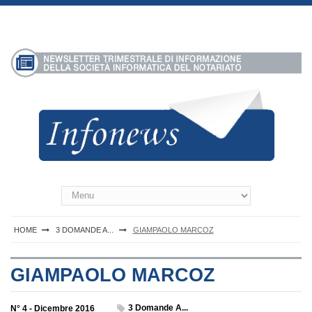
S
k
i
p
t
o
c
o
n
t
e
n
Infonews Notartel
t
HOME
3 DOMANDE A...
GIAMPAOLO MARCOZ
GIAMPAOLO MARCOZ
3 Domande A...
N° 4 - Dicembre 2016