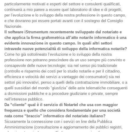
particolarmente motivati e esperti del settore e consulenti qualificati,
continuerà a mio parere a essere quel laboratorio di idee e di progetti,
per l’evoluzione e lo sviluppo della nostra professione in questo campo,
e che dovranno poi essere portati avanti con il sostegno del Consiglio
Nazionale.
Il software iStrumentum recentemente sviluppato dal notariato e
che applica la firma grafometrica all’atto notarile informatico è una
evidente innovazione in questo campo. In quali altri settori
intravede nuove potenzialità di sviluppo della informatica notarile?
Come ho già sottolineato l’evoluzione e lo sviluppo della nostra
professione non potranno prescindere da un uso sempre più convinto e
consapevole delle nuove tecnologie; sia nel senso più tradizionale
(controllo e risparmio dei costi per lo studio notarile e per il cittadino,
efficienza e velocità dei servizi a vantaggio dei consumatori) sia nei
settori più innovativi, penso a quelli della contrattazione immobiliare, o a
quelli sussidiari del mondo “giustizia” delle aste telematiche conseguenti
a dismissioni pubbliche e a procedure giudiziarie o private, sempre
nell’interesse pubblico.
Da “cliente” qual è il servizio di Notartel che usa con maggior
frequenza e quello che considera fondamentale per una società
nata come “braccio” informatico del notariato italiano?
Sicuramente la connessione con i servizi on line della Pubblica
Amministrazione (consultazione e aggiornamento dei pubblici registri,