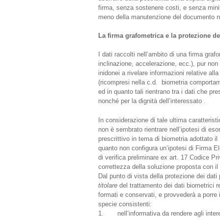
firma, senza sostenere costi, e senza min
meno della manutenzione del documento no
La firma grafometrica e la protezione de
I dati raccolti nell’ambito di una firma graf
inclinazione, accelerazione, ecc.), pur no
inidonei a rivelare informazioni relative al
(ricompresi nella c.d. biometria comporta
ed in quanto tali rientrano tra i dati che pres
nonché per la dignità dell’interessato .
In considerazione di tale ultima caratterist
non è sembrato rientrare nell’ipotesi di es
prescrittivo in tema di biometria adottato il
quanto non configura un’ipotesi di Firma E
di verifica preliminare ex art. 17 Codice P
correttezza della soluzione proposta con 
Dal punto di vista della protezione dei dati 
titolare
del trattamento dei dati biometrici rel
formati e conservati, e provvederà a porre 
specie consistenti:
1. nell’informativa da rendere agli interess