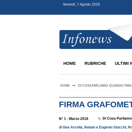
Venerdì, 7 Agosto 2026
S
k
i
p
t
o
c
Infonews Notartel
o
n
HOME
RUBRICHE
ULTIMI 
t
e
n
t
HOME
DI COSA PARLIAMO QUANDO PARLI
FIRMA GRAFOME
Di Cosa Parliamo 
N° 1 - Marzo 2016
di Gea Arcella, Notaio e Eugenio Stucchi, No