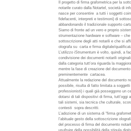
Il progetto di firma grafometrica per la sott
notarile curato dalla Notartel, società di in
nasce per consentire a tutti i soggetti coinv
fidefacenti, interpreti e testimoni) di sotto
abbandonando il tradizionale supporto cart
Siamo di fronte ad un vero e proprio
siste
strumentazione hardware e software – che i
sottoscrizione degli atti notarili e che si a
olografa su carta e firma digitale/qualifica
L’utilizzo iStrumentum è volto, quindi, a fa
condivisione dei documenti notarili original
dalla categoria tutt’ora riguarda la maggio
mentre la fase di creazione del documento
preminentemente cartacea.
Attualmente la redazione del documento nota
possibile, risulta di fatto limitata a soggetti
professionisti) i quali già posseggono un cer
dotarsi di tali dispositivi di firma, tutt’oggi 
tali sistemi, sia tecnica che culturale, scor
contesti sopra descritti.
L’adozione di un sistema di “firma grafometr
l’abituale gesto della sottoscrizione ologra
del processo di firma del documento notaril
usufruire della possibilità della stipula di