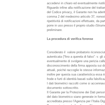
accedervi in chiaro ed eventualmente riutiliz
Riguardo infine alla notificazione del tratta
del Codice privacy, il Garante non ha aderi
comma 2 del medesimo articolo 37, nonostan
ripetitività di notificazioni effettuate, da p
porre in uso presso il proprio studio iStru
preliminare.
La procedura di verifica forense
Considerato il valore probatorio riconosciuto
autenticata (“fino a querela di falso”: v. gl
eventualmente di svolgere una perizia calli
disconoscimento della firma apposta sui d
attuali, poiché raccoglie le stesse inform
inoltre per questa sua caratteristica essa 
frode e furti di identità basati sulla falsifi
I dati biometrici raccolti come si accennava
documento sottoscritto.
Il Garante per la Protezione dei Dati persona
del dato biometrico siano generate in forma
accreditata presso l’Agenzia per l’Italia Dig