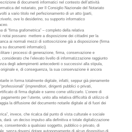
oscrizione di documenti informatici nel contesto dell’attività
formatica del notariato, per Il Consiglio Nazionale del Notariato
olti a vario titolo nel perfezionamento di un atto (parti,
scriverlo, ove lo desiderino, su supporto informatico
aceo.
ma
di “firma grafometrica” – completo della relativa
 notai possano mettere a disposizione dei cittadini per la
ffianca ai normali mezzi di sottoscrizione già a disposizione (firma
ta su documenti informatici).
cilitare i processi di generazione, firma, conservazione e
i, considerato che l’elevato livello di informatizzazione raggiunto
ranza degli adempimenti antecedenti o successivi alla stipula,
 originale e, di conseguenza, la sua conservazione è ancora
rile in forma totalmente digitale, infatti, seppur già pienamente
 “professionali” (imprenditori, dirigenti pubblici o privati,
tificato di firma digitale e sanno come utilizzarlo. L’onere di
a pagamento per l’utente, unito alla relativa difficoltà di utilizzo di
aggia la diffusione del documento notarile digitale al di fuori dei
ica”, invece, che ricalca dal punto di vista culturale e sociale
fa, darà un deciso impulso alla definitiva e totale digitalizzazione
e, consentendo a qualsiasi soggetto, pubblico o privato, di
gitale, senza doversi dotare autonomamente di alcun dispositivo di