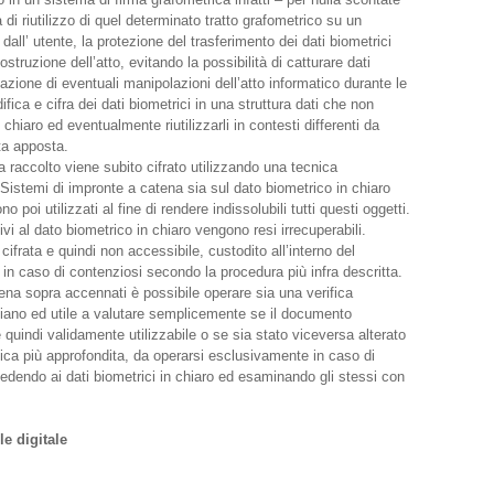
 di riutilizzo di quel determinato tratto grafometrico su un
dall’ utente, la protezione del trasferimento dei dati biometrici
truzione dell’atto, evitando la possibilità di catturare dati
azione di eventuali manipolazioni dell’atto informatico durante le
difica e cifra dei dati biometrici in una struttura dati che non
chiaro ed eventualmente riutilizzarli in contesti differenti da
ta apposta.
ta raccolto viene subito cifrato utilizzando una tecnica
a. Sistemi di impronte a catena sia sul dato biometrico in chiaro
poi utilizzati al fine di rendere indissolubili tutti questi oggetti.
tivi al dato biometrico in chiaro vengono resi irrecuperabili.
cifrata e quindi non accessibile, custodito all’interno del
n caso di contenziosi secondo la procedura più infra descritta.
ena sopra accennati è possibile operare sia una verifica
idiano ed utile a valutare semplicemente se il documento
 quindi validamente utilizzabile o se sia stato viceversa alterato
fica più approfondita, da operarsi esclusivamente in caso di
dendo ai dati biometrici in chiaro ed esaminando gli stessi con
le digitale