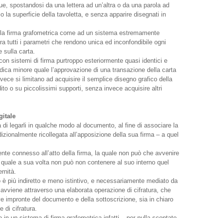
gue, spostandosi da una lettera ad un’altra o da una parola ad
io la superficie della tavoletta, e senza apparire disegnati in
lla firma grafometrica come ad un sistema estremamente
a tutti i parametri che rendono unica ed inconfondibile ogni
sulla carta.
n sistemi di firma purtroppo esteriormente quasi identici e
ridica minore quale l’approvazione di una transazione della carta
vece si limitano ad acquisire il semplice disegno grafico della
dito o su piccolissimi supporti, senza invece acquisire altri
gitale
ma di legarli in qualche modo al documento, al fine di associare la
dizionalmente ricollegata all’apposizione della sua firma – a quel
nte connesso all’atto della firma, la quale non può che avvenire
 quale a sua volta non può non contenere al suo interno quel
rnità.
è più indiretto e meno istintivo, e necessariamente mediato da
d avviene attraverso una elaborata operazione di cifratura, che
tive impronte del documento e della sottoscrizione, sia in chiaro
 di cifratura.
 in un sistema di firma grafometrica infatti – per nulla scontate