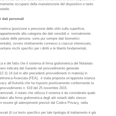
imamente occuparsi della manutenzione del dispositivo e tanto
tarile.
i dati personali
ometrica (posizione e pressione dello stilo sulla superficie,
n appartenendo alla categoria dei dati sensibili e normalmente
la salute delle persone, sono pur sempre dati biometrici
mentale), ovvero strettamente connessi a ciascun interessato,
entano rischi specifici per i diritti e le libertà fondamentali,
ica e del fatto che il sistema di firma grafometrica del Notariato
onero indicata dal Garante nel provvedimento generale
 12.11.14 (od in altri precedenti provvedimenti in materia) in
lettronica Avanzata (FEA), è stata proposta un’apposita istanza
rivacy all’Autorità che ha risposto positivamente confermando la
il provvedimento n. 619 del 25 novembre 2015.
personali, il notaio che utilizza il sistema è da considerare quale
ativi alla firma grafometrica degli atti notarili dallo stesso
in essere gli adempimenti previsti dal Codice Privacy, nella
ati (il cui testo specifico per tale tipologia di trattamento è già