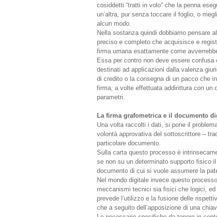
cosiddetti “tratti in volo” che la penna ese
un’altra, pur senza toccare il foglio, o megl
alcun modo.
Nella sostanza quindi dobbiamo pensare a
preciso e completo che acquisisce e registr
firma umana esattamente come avverrebbe 
Essa per contro non deve essere confusa co
destinati ad applicazioni dalla valenza giu
di credito o la consegna di un pacco che in
firma, a volte effettuata addirittura con un 
parametri.
La firma grafometrica e il documento di
Una volta raccolti i dati, si pone il proble
volontà approvativa del sottoscrittore – tra
particolare documento.
Sulla carta questo processo è intrinsecame
se non su un determinato supporto fisico il
documento di cui si vuole assumere la pate
Nel mondo digitale invece questo processo 
meccanismi tecnici sia fisici che logici, e
prevede l’utilizzo e la fusione delle rispet
che a seguito dell’apposizione di una chiave
Le necessarie specifiche da tenere in conto