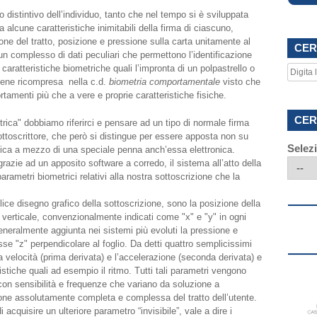
distintivo dell’individuo, tanto che nel tempo si è sviluppata
alcune caratteristiche inimitabili della firma di ciascuno,
zione del tratto, posizione e pressione sulla carta unitamente al
CER
 un complesso di dati peculiari che permettono l’identificazione
caratteristiche biometriche quali l’impronta di un polpastrello o
 viene ricompresa nella c.d.
biometria comportamentale
visto che
tamenti più che a vere e proprie caratteristiche fisiche.
CER
ica" dobbiamo riferirci e pensare ad un tipo di normale firma
ottoscrittore, che però si distingue per essere apposta non su
Selez
nica a mezzo di una speciale penna anch’essa elettronica.
grazie ad un apposito software a corredo, il sistema all’atto della
parametri biometrici relativi alla nostra sottoscrizione che la
plice disegno grafico della sottoscrizione, sono la posizione della
 verticale, convenzionalmente indicati come "x" e "y" in ogni
 generalmente aggiunta nei sistemi più evoluti la pressione e
asse "z" perpendicolare al foglio. Da detti quattro semplicissimi
 la velocità (prima derivata) e l’accelerazione (seconda derivata) e
stiche quali ad esempio il ritmo. Tutti tali parametri vengono
 con sensibilità e frequenze che variano da soluzione a
ne assolutamente completa e complessa del tratto dell’utente.
acquisire un ulteriore parametro “invisibile”, vale a dire i