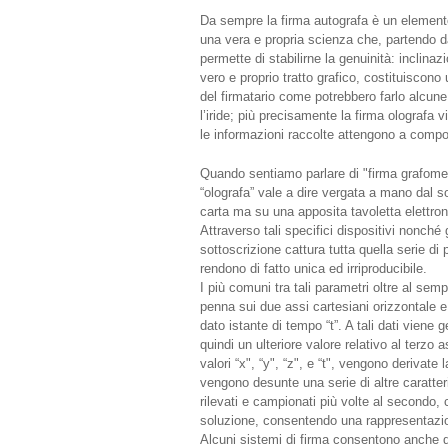
Da sempre la firma autografa è un elemento 
una vera e propria scienza che, partendo da 
permette di stabilirne la genuinità: inclina
vero e proprio tratto grafico, costituiscono
del firmatario come potrebbero farlo alcune 
l’iride; più precisamente la firma olografa
le informazioni raccolte attengono a compor
Quando sentiamo parlare di "firma grafometr
“olografa” vale a dire vergata a mano dal s
carta ma su una apposita tavoletta elettro
Attraverso tali specifici dispositivi nonché 
sottoscrizione cattura tutta quella serie di 
rendono di fatto unica ed irriproducibile.
I più comuni tra tali parametri oltre al sem
penna sui due assi cartesiani orizzontale e
dato istante di tempo “t”. A tali dati viene
quindi un ulteriore valore relativo al terzo 
valori “x", “y", “z", e “t", vengono derivate
vengono desunte una serie di altre caratteri
rilevati e campionati più volte al secondo,
soluzione, consentendo una rappresentazio
Alcuni sistemi di firma consentono anche di 