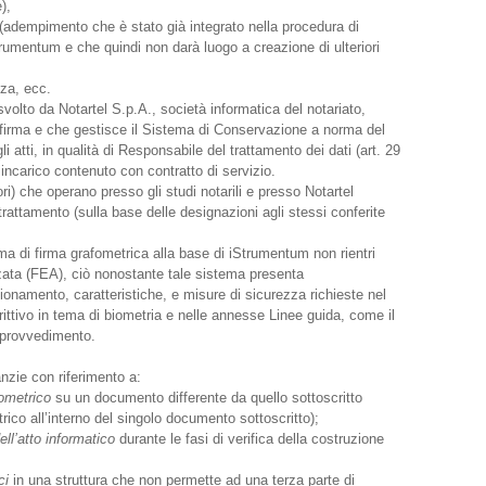
),
adempimento che è stato già integrato nella procedura di
trumentum e che quindi non darà luogo a creazione di ulteriori
za, ecc.
 svolto da Notartel S.p.A., società informatica del notariato,
 firma e che gestisce il Sistema di Conservazione a norma del
 atti, in qualità di Responsabile del trattamento dei dati (art. 29
incarico contenuto con contratto di servizio.
ri) che operano presso gli studi notarili e presso Notartel
l trattamento (sulla base delle designazioni agli stessi conferite
ema di firma grafometrica alla base di iStrumentum non rientri
nzata (FEA), ciò nonostante tale sistema presenta
onamento, caratteristiche, e misure di sicurezza richieste nel
tivo in tema di biometria e nelle annesse Linee guida, come il
provvedimento.
zie con riferimento a:
iometrico
su un documento differente da quello sottoscritto
trico all’interno del singolo documento sottoscritto);
ll’atto informatico
durante le fasi di verifica della costruzione
ci
in una struttura che non permette ad una terza parte di