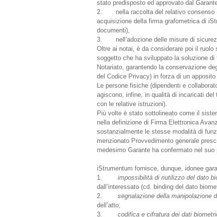
stato predisposto ed approvato dal Garante
2. nella raccolta del relativo consenso (
acquisizione della firma grafometrica di iS
documenti),
3. nell’adozione delle misure di sicurez
Oltre ai notai, è da considerare poi il ruolo
soggetto che ha sviluppato la soluzione di
Notariato, garantendo la conservazione degli
del Codice Privacy) in forza di un apposito 
Le persone fisiche (dipendenti e collaborato
agiscono, infine, in qualità di incaricati de
con le relative istruzioni).
Più volte è stato sottolineato come il sist
nella definizione di Firma Elettronica Ava
sostanzialmente le stesse modalità di funzi
menzionato Provvedimento generale prescrit
medesimo Garante ha confermato nel suo 
iStrumentum fornisce, dunque, idonee garan
1.
impossibilità di riutilizzo del dato b
dall’interessato (cd. binding del dato biome
2.
segnalazione della manipolazione de
dell’atto;
3.
codifica e cifratura dei dati biometri