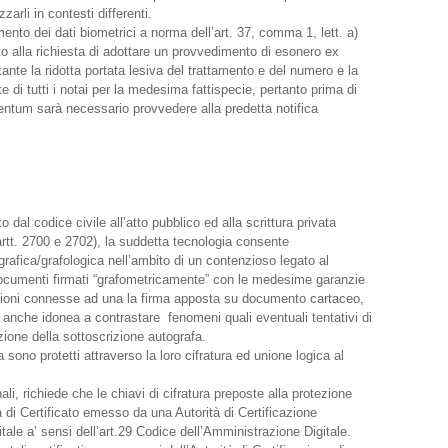
zarli in contesti differenti.
mento dei dati biometrici a norma dell’art. 37, comma 1, lett. a)
to alla richiesta di adottare un provvedimento di esonero ex
te la ridotta portata lesiva del trattamento e del numero e la
arte di tutti i notai per la medesima fattispecie, pertanto prima di
mentum sarà necessario provvedere alla predetta notifica
 dal codice civile all’atto pubblico ed alla scrittura privata
i artt. 2700 e 2702), la suddetta tecnologia consente
grafica/grafologica nell’ambito di un contenzioso legato al
ocumenti firmati “grafometricamente” con le medesime garanzie
azioni connesse ad una la firma apposta su documento cartaceo,
è anche idonea a contrastare fenomeni quali eventuali tentativi di
cazione della sottoscrizione autografa.
 sono protetti attraverso la loro cifratura ed unione logica al
li, richiede che le chiavi di cifratura preposte alla protezione
 di Certificato emesso da una Autorità di Certificazione
itale a’ sensi dell’art.29 Codice dell’Amministrazione Digitale.