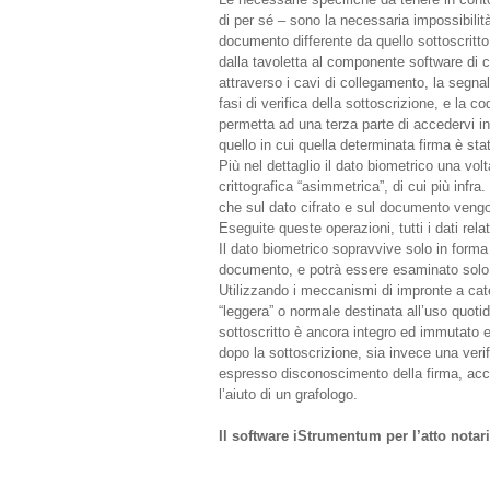
di per sé – sono la necessaria impossibilità
documento differente da quello sottoscritto 
dalla tavoletta al componente software di cos
attraverso i cavi di collegamento, la segnal
fasi di verifica della sottoscrizione, e la co
permetta ad una terza parte di accedervi in 
quello in cui quella determinata firma è sta
Più nel dettaglio il dato biometrico una vol
crittografica “asimmetrica”, di cui più infr
che sul dato cifrato e sul documento vengono 
Eseguite queste operazioni, tutti i dati rela
Il dato biometrico sopravvive solo in forma 
documento, e potrà essere esaminato solo i
Utilizzando i meccanismi di impronte a cat
“leggera” o normale destinata all’uso quot
sottoscritto è ancora integro ed immutato e
dopo la sottoscrizione, sia invece una veri
espresso disconoscimento della firma, acce
l’aiuto di un grafologo.
Il software iStrumentum per l’atto notari