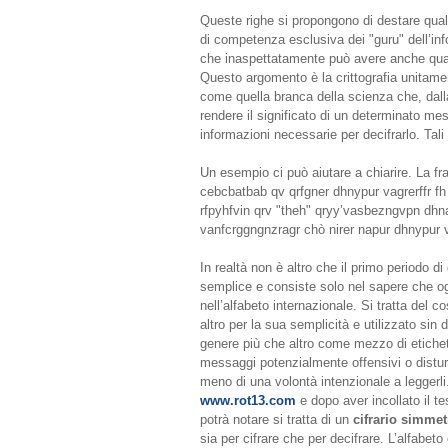
Queste righe si propongono di destare qual
di competenza esclusiva dei "guru" dell’in
che inaspettatamente può avere anche qual
Questo argomento è la crittografia unitamen
come quella branca della scienza che, dalla
rendere il significato di un determinato m
informazioni necessarie per decifrarlo. Tali
Un esempio ci può aiutare a chiarire. La f
cebcbatbab qv qrfgner dhnypur vagrerffr f
rfpyhfvin qrv "theh" qryy’vasbezngvpn dh
vanfcrggngnzragr chò nirer napur dhnypur v
In realtà non è altro che il primo periodo di
semplice e consiste solo nel sapere che ogn
nell’alfabeto internazionale. Si tratta del c
altro per la sua semplicità e utilizzato sin 
genere più che altro come mezzo di etiche
messaggi potenzialmente offensivi o disturb
meno di una volontà intenzionale a leggerli.
www.rot13.com
e dopo aver incollato il t
potrà notare si tratta di un
cifrario simmet
sia per cifrare che per decifrare. L’alfabet