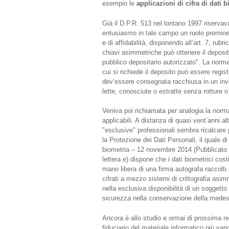
esempio le
applicazioni di cifra di dati b
Già il D.P.R. 513 nel lontano 1997 riservav
entusiasmo in tale campo un ruolo preminent
e di affidabilità, disponendo all’art. 7, rubr
chiavi asimmetriche può ottenere il deposit
pubblico depositario autorizzato". La norm
cui si richiede il deposito può essere regis
dev’essere consegnata racchiusa in un invo
lette, conosciute o estratte senza rotture o 
Veniva poi richiamata per analogia la norma
applicabili. A distanza di quasi vent’anni a
"esclusive" professionali sembra ricalcare p
la Protezione dei Dati Personali, il quale d
biometria – 12 novembre 2014 (Pubblicato s
lettera e) dispone che i dati biometrici cos
mano libera di una firma autografa raccolti
cifrati a mezzo sistemi di crittografia asi
nella esclusiva disponibilità di un soggetto
sicurezza nella conservazione della medes
Ancora è allo studio e ormai di prossima rea
fiduciario del materiale informatico più var