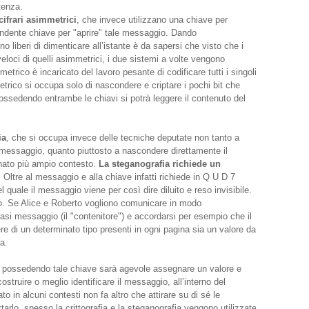
tenza.
ifrari asimmetrici
, che invece utilizzano una chiave per
pondente chiave per "aprire" tale messaggio. Dando
o liberi di dimenticare all’istante è da sapersi che visto che i
veloci di quelli asimmetrici, i due sistemi a volte vengono
metrico è incaricato del lavoro pesante di codificare tutti i singoli
trico si occupa solo di nascondere e criptare i pochi bit che
ossedendo entrambe le chiavi si potrà leggere il contenuto del
ia
, che si occupa invece delle tecniche deputate non tanto a
n messaggio, quanto piuttosto a nascondere direttamente il
inato più ampio contesto.
La steganografia richiede un
. Oltre al messaggio e alla chiave infatti richiede in Q U D 7
l quale il messaggio viene per così dire diluito e reso invisibile.
o. Se Alice e Roberto vogliono comunicare in modo
si messaggio (il "contenitore") e accordarsi per esempio che il
ere di un determinato tipo presenti in ogni pagina sia un valore da
a.
 e possedendo tale chiave sarà agevole assegnare un valore e
costruire o meglio identificare il messaggio, all’interno del
 in alcuni contesti non fa altro che attirare su di sé le
ettarlo, spesso la crittografia e la steganografia vengono utilizzate