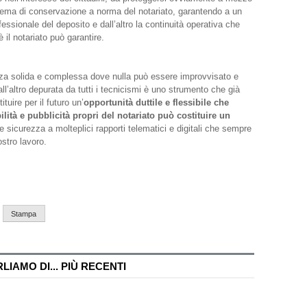
istema di conservazione a norma del notariato, garantendo a un
ofessionale del deposito e dall’altro la continuità operativa che
il notariato può garantire.
ienza solida e complessa dove nulla può essere improvvisato e
all’altro depurata da tutti i tecnicismi è uno strumento che già
tuire per il futuro un’
opportunità duttile e flessibile che
bilità e pubblicità propri del notariato può costituire un
 sicurezza a molteplici rapporti telematici e digitali che sempre
ostro lavoro.
Stampa
IAMO DI... PIÙ RECENTI