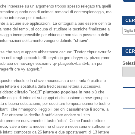
che interesse su un argomento troppo spesso relegato tra quelli
formatica quando non di animati romanzi di controspionaggio, ma
che interesse per il notaio.
CER
te a alcune sue applicazioni. La crittografia può essere definita
 notte dei tempi, si occupa di studiare le tecniche finalizzate a
essaggio incomprensibile per chiunque non sia in possesso delle
 informazioni solitamente vengono definite "
chiave
".
CER
rase che segue appare abbastanza oscura: "Dhrfgr cbpur evtur fv
h ha netbzragb gebccb fcrffb eryrtngb gen dhryyv qv pbzcrgramn
Selez
naqb aba qv navzngv ebznamv qv pbagebfcvbanttvb, zn pur
agrerffr cre vy abgnvb."
 questo articolo e la chiave necessaria a decifrarla è piuttosto
i lettera è sostituita dalla tredicesima lettera successiva
osiddetto
cifrario "rot13" piuttosto popolare in rete
più che
dalle origini di internet sui gruppi di discussione o newsgroup in
tta o buona educazione, per occultare temporaneamente testi e
anti, che rimangono illeggibili per chi casualmente li scorre, a
 Per ottenere la decifra è sufficiente andare sul sito
esto premere nuovamente il tasto "cifra". Come l’acuto lettore
rico,
vale a dire la medesima chiave è necessaria e sufficiente
o è infatti composto da 26 lettere e due spostamenti di 13 lettere