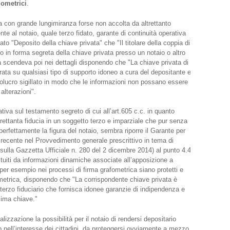
iometrici
.
a con grande lungimiranza forse non accolta da altrettanto
e al notaio, quale terzo fidato, garante di continuità operativa
icato "Deposito della chiave privata" che "Il titolare della coppia di
o in forma segreta della chiave privata presso un notaio o altro
a scendeva poi nei dettagli disponendo che "La chiave privata di
trata su qualsiasi tipo di supporto idoneo a cura del depositante e
lucro sigillato in modo che le informazioni non possano essere
alterazioni".
tiva sul testamento segreto di cui all’art.605 c.c. in quanto
ltrettanta fiducia in un soggetto terzo e imparziale che pur senza
erfettamente la figura del notaio, sembra riporre il Garante per
i recente nel Provvedimento generale prescrittivo in tema di
ulla Gazzetta Ufficiale n. 280 del 2 dicembre 2014) al punto 4.4
tituiti da informazioni dinamiche associate all’apposizione a
 per esempio nei processi di firma grafometrica siano protetti e
mmetrica, disponendo che "La corrispondente chiave privata è
 terzo fiduciario che fornisca idonee garanzie di indipendenza e
ima chiave."
lizzazione la possibilità per il notaio di rendersi depositario
io nell’interesse dei cittadini, da proteggersi ovviamente a mezzo