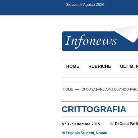
Giovedì, 6 Agosto 2026
S
k
i
p
t
o
c
Infonews Notartel
o
n
HOME
RUBRICHE
ULTIMI 
t
e
n
t
HOME
DI COSA PARLIAMO QUANDO PARLI
CRITTOGRAFIA
Di Cosa Parl
N° 3 - Settembre 2015
di Eugenio Stucchi, Notaio