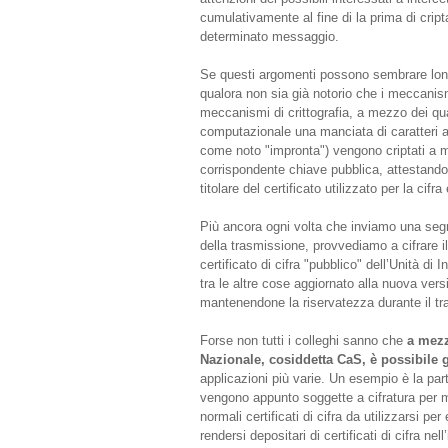
cumulativamente al fine di la prima di cri
determinato messaggio.
Se questi argomenti possono sembrare lontan
qualora non sia già notorio che i meccani
meccanismi di crittografia, a mezzo dei qua
computazionale una manciata di caratteri 
come noto "impronta") vengono criptati a me
corrispondente chiave pubblica, attestando i
titolare del certificato utilizzato per la cifr
Più ancora ogni volta che inviamo una segna
della trasmissione, provvediamo a cifrare 
certificato di cifra "pubblico" dell’Unità d
tra le altre cose aggiornato alla nuova vers
mantenendone la riservatezza durante il tra
Forse non tutti i colleghi sanno che
a mezz
Nazionale, cosiddetta CaS, è possibile ge
applicazioni più varie. Un esempio è la part
vengono appunto soggette a cifratura per m
normali certificati di cifra da utilizzarsi pe
rendersi depositari di certificati di cifra nell