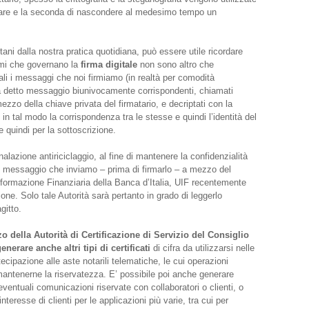
ptare e la seconda di nascondere al medesimo tempo un
i dalla nostra pratica quotidiana, può essere utile ricordare
smi che governano la
firma digitale
non sono altro che
li i messaggi che noi firmiamo (in realtà per comodità
a detto messaggio biunivocamente corrispondenti, chiamati
zzo della chiave privata del firmatario, e decriptati con la
n tal modo la corrispondenza tra le stesse e quindi l’identità del
a e quindi per la sottoscrizione.
lazione antiriciclaggio, al fine di mantenere la confidenzialità
il messaggio che inviamo – prima di firmarlo – a mezzo del
i Informazione Finanziaria della Banca d’Italia, UIF recentemente
ione. Solo tale Autorità sarà pertanto in grado di leggerlo
gitto.
o della Autorità di Certificazione di Servizio del Consiglio
nerare anche altri tipi di certificati
di cifra da utilizzarsi nelle
ecipazione alle aste notarili telematiche, le cui operazioni
antenerne la riservatezza. E’ possibile poi anche generare
r eventuali comunicazioni riservate con collaboratori o clienti, o
’interesse di clienti per le applicazioni più varie, tra cui per