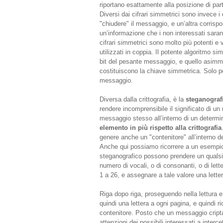
riportano esattamente alla posizione di par
Diversi dai cifrari simmetrici sono invece i
c
"chiudere" il messaggio, e un’altra corris
un’informazione che i non interessati sarann
cifrari simmetrici sono molto più potenti e 
utilizzati in coppia. Il potente algoritmo sim
bit del pesante messaggio, e quello asimme
costituiscono la chiave simmetrica. Solo p
messaggio.
Diversa dalla crittografia, è la
steganograf
rendere incomprensibile il significato di u
messaggio stesso all’interno di un determ
elemento in più rispetto alla crittografia
genere anche un "contenitore" all’interno de
Anche qui possiamo ricorrere a un esempi
steganografico possono prendere un qualsia
numero di vocali, o di consonanti, o di lett
1 a 26, e assegnare a tale valore una letter
Riga dopo riga, proseguendo nella lettura
quindi una lettera a ogni pagina, e quindi ri
contenitore. Posto che un messaggio criptato
attenzioni dei possibili interessati a interc