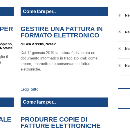
Come fare per...
Ne
 PER
GESTIRE UNA FATTURA IN
Ne
FORMATO ELETTRONICO
popiano,
di Gea Arcella, Notaio
Notartel
Ne
Dal 1° gennaio 2019 la fattura è diventata un
io il
documento informatico in tracciato xml: come
r
creare, trasmettere e conservare le fatture
Ne
elettroniche.
Leggi tutto
Come fare per...
TALE
PRODURRE COPIE DI
FATTURE ELETTRONICHE