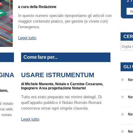
a cura della Redazione
Is
In questo numero speciale riproponiamo gli articoli con
maggior contenuto pratico, per gestire (e vivere con)
l’emergenza.
CER
Leggi tutto
Come fare per...
GLI
GINA
USARE ISTRUMENTUM
Ne
di Michele Manente, Notaio e Carmine Cesarano,
Ingegnere Area progettazione Notartel
iano,
Tutto era stato preparato nei minimi dettagli. Di
Ne
quell’appalto pubblico il Notaio Romolo Romani
l notaio
conosceva ormai ogni singola clausola.
ina web.
Ne
 notaio
Leggi tutto
Ne