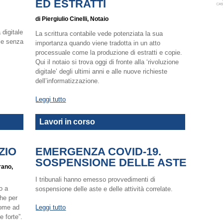
ED ESTRATTI
di Piergiulio Cinelli, Notaio
 digitale
La scrittura contabile vede potenziata la sua
le senza
importanza quando viene tradotta in un atto
processuale come la produzione di estratti e copie.
Qui il notaio si trova oggi di fronte alla ‘rivoluzione
digitale’ degli ultimi anni e alle nuove richieste
dell’informatizzazione.
Leggi tutto
Lavori in corso
ZIO
EMERGENZA COVID-19.
SOSPENSIONE DELLE ASTE
rano,
I tribunali hanno emesso provvedimenti di
o a
sospensione delle aste e delle attività correlate.
he per
 come ad
Leggi tutto
 forte”.