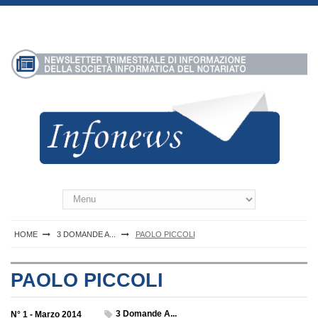
S
k
i
p
t
o
c
o
n
t
e
n
Infonews Notartel
t
HOME
3 DOMANDE A...
PAOLO PICCOLI
PAOLO PICCOLI
3 Domande A...
N° 1 - Marzo 2014