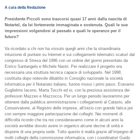
A cura della Redazione
Presidente Piccoli sono trascorsi quasi 17 anni dalla nascita di
Notartel, da lei fortemente immaginata e sostenuta. Quali le sue
impressioni volgendosi al passato e quali le speranze per il
futuro?
Va ricordato a chi non ha vissuto quegli anni che la straordinaria
intuizione di puntare su Internet e sui collegamenti telematici scaturì dal
congresso di Stresa del 1996 con un ordine del giorno presentato da
Enrico Santangelo e Michele Nastri. Per realizzare il progetto era
necessaria una struttura tecnica capace di svilupparlo. Nel 1998,
costituita dopo notevole dibattito in Consiglio nazionale la società
informatica per il Notariato italiano, furono mossi i primi passi. Eravamo
Guglielmo Iacono, Marta Tocchi ed io, con la preziosa assistenza dei
professori Mazzeo e Mazzocca. Per un lungo periodo lavorammo per
ottenere dalla pubblica amministrazione i collegamenti al Catasto, alle
Conservatorie, al Registro delle imprese, all’inizio con grande fatica poi
con sempre maggiore partecipazione dei colleghi. Nei momenti di
difficoltà ricordo che tra noi consideravamo come in alcuni anni la
società avrebbe dovuto avere in organico alcune decine di unità e
disporre di una propria sede. Tutto questo è realtà grazie all’impegno di
molti colleghi della commissione informatica, con i coordinatori Guido