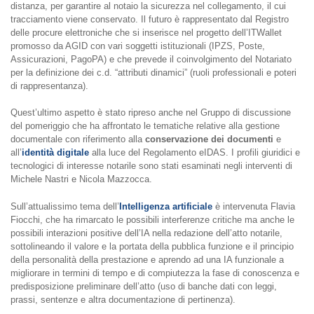
distanza, per garantire al notaio la sicurezza nel collegamento, il cui
tracciamento viene conservato. Il futuro è rappresentato dal Registro
delle procure elettroniche che si inserisce nel progetto dell’ITWallet
promosso da AGID con vari soggetti istituzionali (IPZS, Poste,
Assicurazioni, PagoPA) e che prevede il coinvolgimento del Notariato
per la definizione dei c.d. “attributi dinamici” (ruoli professionali e poteri
di rappresentanza).
Quest’ultimo aspetto è stato ripreso anche nel Gruppo di discussione
del pomeriggio che ha affrontato le tematiche relative alla gestione
documentale con riferimento alla
conservazione dei documenti
e
all’
identità digitale
alla luce del Regolamento eIDAS. I profili giuridici e
tecnologici di interesse notarile sono stati esaminati negli interventi di
Michele Nastri e Nicola Mazzocca.
Sull’attualissimo tema dell’
Intelligenza artificiale
è intervenuta Flavia
Fiocchi, che ha rimarcato le possibili interferenze critiche ma anche le
possibili interazioni positive dell’IA nella redazione dell’atto notarile,
sottolineando il valore e la portata della pubblica funzione e il principio
della personalità della prestazione e aprendo ad una IA funzionale a
migliorare in termini di tempo e di compiutezza la fase di conoscenza e
predisposizione preliminare dell’atto (uso di banche dati con leggi,
prassi, sentenze e altra documentazione di pertinenza).