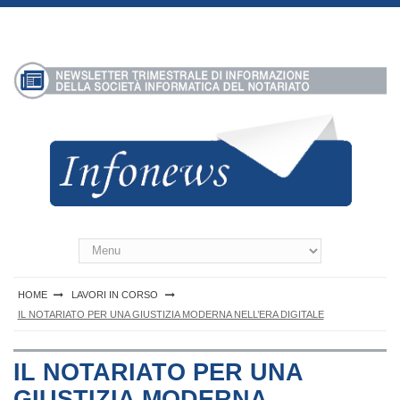
S
k
i
p
t
o
c
o
n
t
e
n
Infonews Notartel
t
HOME
LAVORI IN CORSO
IL NOTARIATO PER UNA GIUSTIZIA MODERNA NELL’ERA DIGITALE
IL NOTARIATO PER UNA
GIUSTIZIA MODERNA