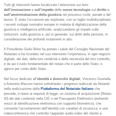
Tutti gli interventi hanno focalizzato l’attenzione sui temi
dell’innovazione
e
sull’impatto
delle
nuove tecnologie
sul
diritto
e
sull’amministrazione della giustizia
nel processo civile, penale e del
lavoro. È stata l’occasione per esplorare, con un taglio multidisciplinare,
i recenti sviluppi normativi europei in materia di digitalizzazione della
giustizia e intelligenza artificiale, analizzandone gli impatti sulle
istituzioni, sulla giustizia e, più in generale, sui diritti delle persone, in
considerazione dei profondi mutamenti in atto.
Il Presidente Giulio Biino ha portato i saluti del Consiglio Nazionale del
Notariato e ha ricordato nel suo intervento l’importanza, in ogni negozio
digitale, dei dati, della loro veridicità e della necessità del loro controllo,
e da qui il ruolo fondamentale del notaio che è parte dello Stato, e
agisce per conto dello Stato.
Nel focus dedicato all’
identità e domicilio digitali
, Vincenzo Gunnella
e Antonino Mazzeo hanno sottolineato i progressi realizzati da Notartel
nella realizzazione della
Piattaforma del Notariato Italiano
che
prevede, in base ai requisiti di legge, un sistema di acquisizione (Notaio
ID) dei dati contenuti nella CIE o nel Passaporto Elettronico (entrambi
mezzi di identificazione elettronica con supporto biometrico), che
consente l’accertamento dell’identità con caratteri di sicurezza; e una
videoconferenza che controlla l’apparato audio-video del cliente a