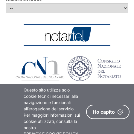
Questo sito utilizza solo
cookie tecnici necessari alla
navigazione e funzionali
all’erogazione del servizio.
Ho capito
Per maggiori informazioni sui
cookie utilizzati, consulta la
© Notartel S.p.A. - S.B. - Via G.V. Gravina 4 - 00196 Roma - P.I. 053641510000 -
Registrazione Tribunale Roma n. 39/16 del 9/3/2016 - Direttore Responsabile:
nostra
Enrico Mozzati
PRIVACY E COOKIE POLICY.