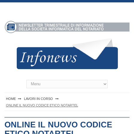
S
k
i
p
t
o
c
o
n
t
e
n
Infonews Notartel
t
HOME
LAVORI IN CORSO
ONLINE IL NUOVO CODICE ETICO NOTARTEL
ONLINE IL NUOVO CODICE
ETICO NOTARTEL