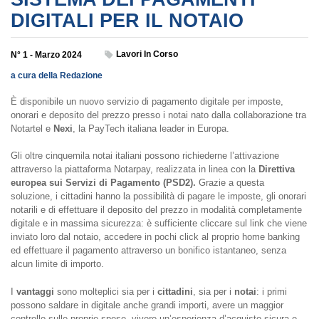
DIGITALI PER IL NOTAIO
Lavori In Corso
N° 1 - Marzo 2024
a cura della Redazione
È disponibile un nuovo servizio di pagamento digitale per imposte,
onorari e deposito del prezzo presso i notai nato dalla collaborazione tra
Notartel e
Nexi
, la PayTech italiana leader in Europa.
Gli oltre cinquemila notai italiani possono richiederne l’attivazione
attraverso la piattaforma Notarpay, realizzata in linea con la
Direttiva
europea sui Servizi di Pagamento (PSD2).
Grazie a questa
soluzione, i cittadini hanno la possibilità di pagare le imposte, gli onorari
notarili e di effettuare il deposito del prezzo in modalità completamente
digitale e in massima sicurezza: è sufficiente cliccare sul link che viene
inviato loro dal notaio, accedere in pochi click al proprio home banking
ed effettuare il pagamento attraverso un bonifico istantaneo, senza
alcun limite di importo.
I
vantaggi
sono molteplici sia per i
cittadini
, sia per i
notai
: i primi
possono saldare in digitale anche grandi importi, avere un maggior
controllo sulle proprie spese, vivere un’esperienza d’acquisto sicura e