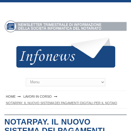
S
k
i
p
t
o
c
o
n
t
e
n
Infonews Notartel
t
HOME
LAVORI IN CORSO
NOTARPAY. IL NUOVO SISTEMA DEI PAGAMENTI DIGITALI PER IL NOTAIO
NOTARPAY. IL NUOVO
SISTEMA DEI PAGAMENTI