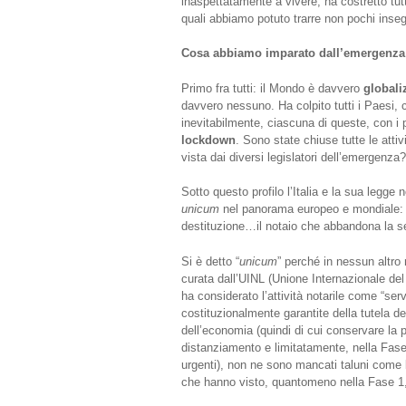
inaspettatamente a vivere, ha costretto tutt
quali abbiamo potuto trarre non pochi inse
Cosa abbiamo imparato dall’emergenza 
Primo fra tutti: il Mondo è davvero
globali
davvero nessuno. Ha colpito tutti i Paesi, c
inevitabilmente, ciascuna di queste, con i p
lockdown
. Sono state chiuse tutte le atti
vista dai diversi legislatori dell’emergenza?
Sotto questo profilo l’Italia e la sua legge
unicum
nel panorama europeo e mondiale: 
destituzione…il notaio che abbandona la s
Si è detto “
unicum
” perché in nessun altro
curata dall’UINL (Unione Internazionale del 
ha considerato l’attività notarile come “serv
costituzionalmente garantite della tutela dell
dell’economia (quindi di cui conservare la 
distanziamento e limitatamente, nella Fase
urgenti), non ne sono mancati taluni come l’
che hanno visto, quantomeno nella Fase 1, t