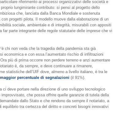
rticolare riferimento ai processi organizzativi delle società e
 proprio lungimirante contributo: si pensi al progetto dello
biziosa che, lanciata dalla Banca Mondiale e sostenuta
 con progetti pilota. Il modello muove dalla elaborazione di un
nibilità sociale, ambientale e di integrità, misurabili con appositi
 far parte integrante delle regole statutarie delle imprese che vi
v’è chi non veda che la tragedia della pandemia sta già
risi economica e con essa l’aumentato rischio di infiltrazioni
 Ora più di prima occorre non perdere terreno e anzi aumentare
 il Notariato è, da sempre, e deve continuare a rimanere,
e statistiche dell’UIF dove, almeno a livello italiano, è tra le
maggior percentuale di segnalazioni
(il 91%).
 ci deve portare nella direzione di uno sviluppo tecnologico
improvvisato, che possa offrire quelle garanzie di tutela della
 demandate dallo Stato e che rendono da sempre il notariato, a
 equilibrio tra certezza del diritto e concreti bisogni innovativi