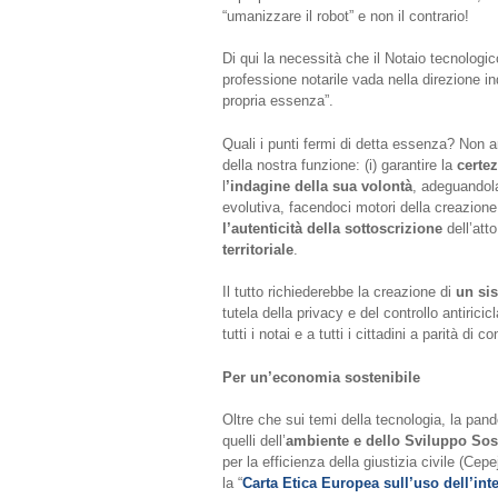
“umanizzare il robot” e non il contrario!
Di qui la necessità che il Notaio tecnologic
professione notarile vada nella direzione i
propria essenza”.
Quali i punti fermi di detta essenza? Non arr
della nostra funzione: (i) garantire la
certez
l
’indagine della sua volontà
, adeguandola
evolutiva, facendoci motori della creazione di
l’autenticità della sottoscrizione
dell’atto
territoriale
.
Il tutto richiederebbe la creazione di
un sis
tutela della privacy e del controllo antiricic
tutti i notai e a tutti i cittadini a parità di
Per un’economia sostenibile
Oltre che sui temi della tecnologia, la pan
quelli dell’
ambiente e dello Sviluppo Sos
per la efficienza della giustizia civile (Ce
la “
Carta Etica Europea sull’uso dell’intel