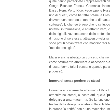
quale hanno partecipato i rappresentanti d
Congo, Ecuador, Francia, Germania, Indones
Bassi, Perù, Porto Rico, Federazione Russa
uno di questi, come ha fatto notare la Pre
davvero una cosa sola, ma che la distanza f
culturale”. E che, se è vero che lo svilupp
notevoli in formazione, è altrettanto vero, c
della digitalizzazione anche della professi
diffusione di se stessa, attraverso webinar
sono potuti organizzare con maggior facilit
“mondo analogico”.
Ma si è anche ribadito un concetto che non 
come
strumento ancillare e accessorio 
di essa (come taluni pensano quando parlan
processi).
Innovarsi senza perdere se stessi
Come ha efficacemente affermato il Vice Pr
attribuire noi stessi, ai nostri atti, quella “
p
delegare a una macchina
. Se la funzione
tradire detta delega, a nostra volta subdel
la propria “autorità” non a una macchina, ma