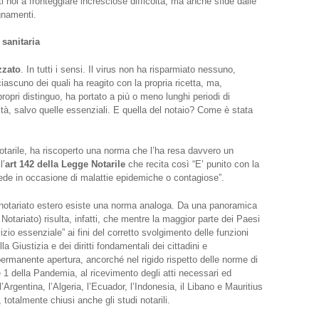
i noi a fronteggiare incresciose difficoltà, ma anche sfide dalle
gnamenti.
sanitaria
zzato
. In tutti i sensi. Il virus non ha risparmiato nessuno,
iascuno dei quali ha reagito con la propria ricetta, ma,
ropri distinguo, ha portato a più o meno lunghi periodi di
vità, salvo quelle essenziali. E quella del notaio? Come è stata
 notarile, ha riscoperto una norma che l’ha resa davvero un
l’
art 142 della Legge Notarile
che recita così “E’ punito con la
ede in occasione di malattie epidemiche o contagiose”.
 notariato estero esiste una norma analoga. Da una panoramica
Notariato) risulta, infatti, che mentre la maggior parte dei Paesi
izio essenziale” ai fini del corretto svolgimento delle funzioni
a Giustizia e dei diritti fondamentali dei cittadini e
permanente apertura, ancorché nel rigido rispetto delle norme di
 1 della Pandemia, al ricevimento degli atti necessari ed
Argentina, l’Algeria, l’Ecuador, l’Indonesia, il Libano e Mauritius
otalmente chiusi anche gli studi notarili.