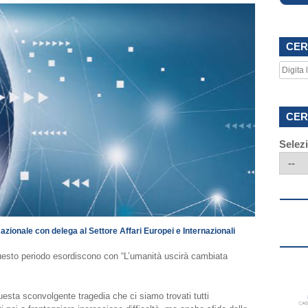
CER
CER
Selez
Nazionale con delega al Settore Affari Europei e Internazionali
 questo periodo esordiscono con “L’umanità uscirà cambiata
esta sconvolgente tragedia che ci siamo trovati tutti