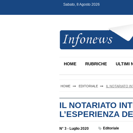
Sabato, 8 Agosto 2026
S
k
i
p
t
o
c
Infonews Notartel
o
n
HOME
RUBRICHE
ULTIMI 
t
e
n
t
HOME
EDITORIALE
IL NOTARIATO I
IL NOTARIATO IN
L’ESPERIENZA D
Editoriale
N° 3 - Luglio 2020