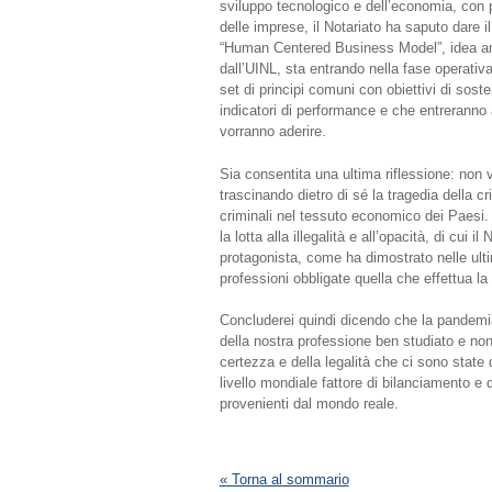
sviluppo tecnologico e dell’economia, con pa
delle imprese, il Notariato ha saputo dare il
“Human Centered Business Model”, idea am
dall’UINL, sta entrando nella fase operativa
set di principi comuni con obiettivi di soste
indicatori di performance e che entreranno a
vorranno aderire.
Sia consentita una ultima riflessione: non 
trascinando dietro di sé la tragedia della c
criminali nel tessuto economico dei Paesi.
la lotta alla illegalità e all’opacità, di cui
protagonista, come ha dimostrato nelle ultim
professioni obbligate quella che effettua la
Concluderei quindi dicendo che la pandemia
della nostra professione ben studiato e non 
certezza e della legalità che ci sono state
livello mondiale fattore di bilanciamento e di
provenienti dal mondo reale.
« Torna al sommario