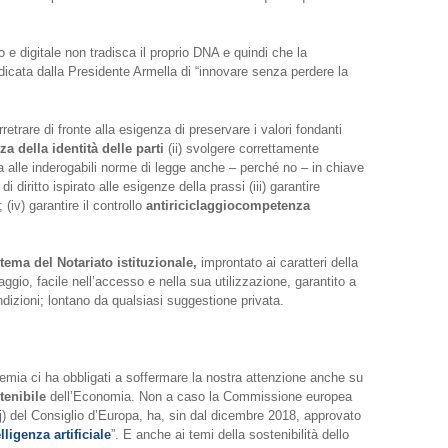
o e digitale non tradisca il proprio DNA e quindi che la
ndicata dalla Presidente Armella di “innovare senza perdere la
etrare di fronte alla esigenza di preservare i valori fondanti
za della identità delle parti
(ii) svolgere correttamente
 alle inderogabili norme di legge anche – perché no – in chiave
 diritto ispirato alle esigenze della prassi (iii) garantire
; (iv) garantire il controllo
antiriciclaggiocompetenza
tema del Notariato istituzionale,
improntato ai caratteri della
laggio, facile nell’accesso e nella sua utilizzazione, garantito a
 condizioni; lontano da qualsiasi suggestione privata.
demia ci ha obbligati a soffermare la nostra attenzione anche su
tenibile
dell’Economia. Non a caso la Commissione europea
pej) del Consiglio d’Europa, ha, sin dal dicembre 2018, approvato
ligenza artificiale
”. E anche ai temi della sostenibilità dello