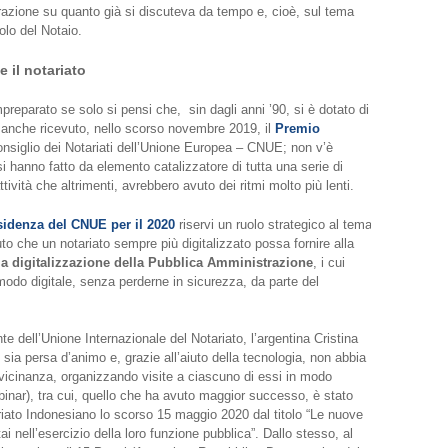
erazione su quanto già si discuteva da tempo e, cioè, sul tema
uolo del Notaio.
e i
l notariato
impreparato se solo si pensi che, sin dagli anni ’90, si è dotato di
a anche ricevuto, nello scorso novembre 2019, il
Premio
nsiglio dei Notariati dell’Unione Europea – CNUE; non v’è
si hanno fatto da elemento catalizzatore di tutta una serie di
attività che altrimenti, avrebbero avuto dei ritmi molto più lenti.
sidenza del CNUE per il 2020
riservi un ruolo strategico al tema
buto che un notariato sempre più digitalizzato possa fornire alla
a digitalizzazione della Pubblica Amministrazione
, i cui
 modo digitale, senza perderne in sicurezza, da parte del
e dell’Unione Internazionale del Notariato, l’argentina Cristina
i sia persa d’animo e, grazie all’aiuto della tecnologia, non abbia
vicinanza, organizzando visite a ciascuno di essi in modo
binar), tra cui, quello che ha avuto maggior successo, è stato
riato Indonesiano lo scorso 15 maggio 2020 dal titolo “Le nuove
i nell’esercizio della loro funzione pubblica”. Dallo stesso, al