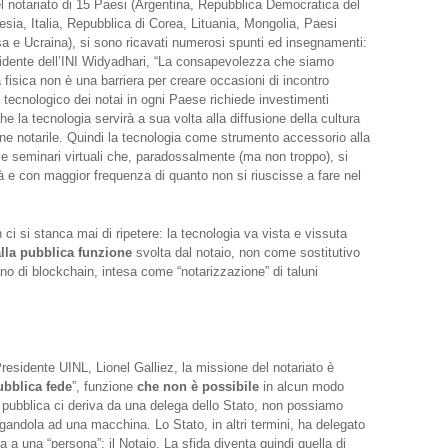
el notariato di 15 Paesi (Argentina, Repubblica Democratica del
ia, Italia, Repubblica di Corea, Lituania, Mongolia, Paesi
 e Ucraina), si sono ricavati numerosi spunti ed insegnamenti:
sidente dell’INI Widyadhari, “La consapevolezza che siamo
isica non è una barriera per creare occasioni di incontro
o tecnologico dei notai in ogni Paese richiede investimenti
he la tecnologia servirà a sua volta alla diffusione della cultura
one notarile. Quindi la tecnologia come strumento accessorio alla
 e seminari virtuali che, paradossalmente (ma non troppo), si
à e con maggior frequenza di quanto non si riuscisse a fare nel
ci si stanca mai di ripetere: la tecnologia va vista e vissuta
alla pubblica funzione
svolta dal notaio, non come sostitutivo
o di blockchain, intesa come “notarizzazione” di taluni
esidente UINL, Lionel Galliez, la missione del notariato è
ubblica fede
”, funzione
che non è possibile
in alcun modo
 pubblica ci deriva da una delega dello Stato, non possiamo
egandola ad una macchina. Lo Stato, in altri termini, ha delegato
 a una “persona”: il Notaio. La sfida diventa quindi quella di