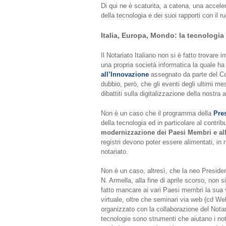
Di qui ne è scaturita, a catena, una accel
della tecnologia e dei suoi rapporti con il r
Italia, Europa, Mondo:
la tecnologia 
Il Notariato Italiano non si è fatto trovare 
una propria società informatica la quale h
all’Innovazione
assegnato da parte del Co
dubbio, però, che gli eventi degli ultimi me
dibattiti sulla digitalizzazione della nostra 
Non è un caso che il programma della
Pre
della tecnologia ed in particolare al contri
modernizzazione dei Paesi Membri e all
registri devono poter essere alimentati, in
notariato.
Non è un caso, altresì, che la neo President
N. Armella, alla fine di aprile scorso, non s
fatto mancare ai vari Paesi membri la sua 
virtuale, oltre che seminari via web (cd We
organizzato con la collaborazione del Nota
tecnologie sono strumenti che aiutano i nota