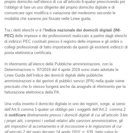
proprio domicilio nell’elenco di cui all’articolo 6-quater prescrivendo poi
l’obbligo di fare un uso diligente del proprio domicilio digitale e di
comunicare ogni modifica o variazione del medesimo secondo le
modalità che saranno poi fissate nelle Linee guida.
Tra i detti elenchi vi è l
’Indice nazionale dei domicili digitali (INI-
PEC)
delle imprese e dei professionisti realizzato a partire dagli elenchi
di indirizzi PEC costituiti presso il registro delle imprese e gli ordini o
collegi professionali di fatto importando da questi gli esistenti indirizzi di
posta elettronica certificata.
In riferimento all’elenco delle Pubbliche amministrazioni, con la
Determinazione n. 97/2019 del 4 aprile 2019 sono state adottate le
Linee Guida dell’Indice dei domicili digitali delle pubbliche
amministrazioni e dei gestori di pubblici servizi (IPA) nella quale viene
precisato che lo stesso fungerà anche da anagrafe di riferimento per la
fatturazione elettronica della PA.
Una volta inserito il domicilio digitale in uno dei registri, sorge, ai sensi
dell’Art.6 comma 1-quater un obbligo per i soggetti dell’Art.2 comma 2
di
notificare
direttamente presso i domicili digitali di cui all’articolo 3-bis
i propri atti, compresi i verbali relativi alle sanzioni amministrative, gli
atti impositivi di accertamento e di riscossione e le ingiunzioni di cui
all’articolo 2 del regio decreto 14 aprile 1910, n. 639, fatte salve le