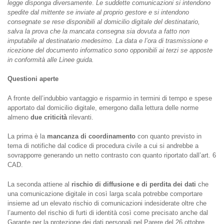
legge disponga diversamente
.
Le suddette comunicazioni si intendono
spedite dal mittente se inviate al proprio gestore e si intendono
consegnate se rese disponibili al domicilio digitale del destinatario,
salva la prova che la mancata consegna sia dovuta a fatto non
imputabile al destinatario medesimo. La data e l’ora di trasmissione e
ricezione del documento informatico sono opponibili ai terzi se apposte
in conformità alle Linee guida.
Questioni aperte
A fronte dell’indubbio vantaggio e risparmio in termini di tempo e spese
apportato dal domicilio digitale, emergono dalla lettura delle norme
almeno
due criticità
rilevanti.
La prima è la
mancanza di coordinamento
con quanto previsto in
tema di notifiche dal codice di procedura civile a cui si andrebbe a
sovrapporre generando un netto contrasto con quanto riportato dall’art. 6
CAD.
La seconda attiene al
rischio di diffusione e di perdita dei dati
che
una comunicazione digitale in così larga scala potrebbe comportare
insieme ad un elevato rischio di comunicazioni indesiderate oltre che
l’aumento del rischio di furti di identità così come precisato anche dal
Garante per la protezione dei dati personali nel Parere del 26 ottobre