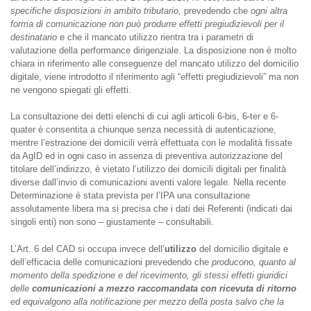
specifiche disposizioni in ambito tributario,
prevedendo che
ogni altra
forma di comunicazione non può produrre effetti pregiudizievoli per il
destinatario
e che il mancato utilizzo rientra tra i parametri di
valutazione della performance dirigenziale. La disposizione non è molto
chiara in riferimento alle conseguenze del mancato utilizzo del domicilio
digitale, viene introdotto il riferimento agli “effetti pregiudizievoli” ma non
ne vengono spiegati gli effetti.
La consultazione dei detti elenchi di cui agli articoli 6-bis, 6-ter e 6-
quater è consentita a chiunque senza necessità di autenticazione,
mentre l’estrazione dei domicili verrà effettuata con le modalità fissate
da AgID ed in ogni caso in assenza di preventiva autorizzazione del
titolare dell’indirizzo, è vietato l’utilizzo dei domicili digitali per finalità
diverse dall’invio di comunicazioni aventi valore legale. Nella recente
Determinazione è stata prevista per l’IPA una consultazione
assolutamente libera ma si precisa che i dati dei Referenti (indicati dai
singoli enti) non sono – giustamente – consultabili.
L’Art. 6 del CAD si occupa invece dell’
utilizzo
del domicilio digitale e
dell’efficacia delle comunicazioni prevedendo che
producono, quanto al
momento della spedizione e del ricevimento, gli stessi effetti giuridici
delle
comunicazioni a mezzo raccomandata con ricevuta di ritorno
ed equivalgono alla notificazione per mezzo della posta salvo che la