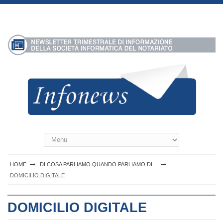
S
k
i
p
t
o
c
o
n
t
e
n
Infonews Notartel
t
HOME
DI COSA PARLIAMO QUANDO PARLIAMO DI...
DOMICILIO DIGITALE
DOMICILIO DIGITALE