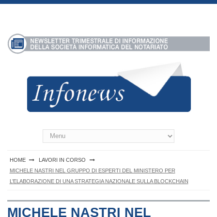
S
k
i
p
t
o
c
o
n
t
e
n
Infonews Notartel
t
HOME
LAVORI IN CORSO
MICHELE NASTRI NEL GRUPPO DI ESPERTI DEL MINISTERO PER
L’ELABORAZIONE DI UNA STRATEGIA NAZIONALE SULLA BLOCKCHAIN
MICHELE NASTRI NEL