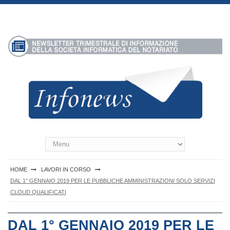
S
k
i
p
t
o
c
o
n
t
e
n
Infonews Notartel
t
HOME
LAVORI IN CORSO
DAL 1° GENNAIO 2019 PER LE PUBBLICHE AMMINISTRAZIONI SOLO SERVIZI
CLOUD QUALIFICATI
DAL 1° GENNAIO 2019 PER LE