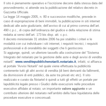
Il sito è pienamente operativo e l’iscrizione decorre dalla stessa data del
provvedimento; si attende ora la pubblicazione del relativo decreto in
Gazzetta Ufficiale.
La legge 14 maggio 2005, n. 80 e successive modifiche, prevede in
caso di espropriazione di beni immobili, la pubblicazione in siti internet
dedicati alle aste giudiziarie, dell’avviso di cui al primo comma dell’art.
490 c.p.c., di copia dell’ordinanza del giudice e della relazione di stima
redatta ai sensi dell’art. 173 bis disp. att. c.p.c.
Il decreto ministeriale 31 ottobre 2006 ha poi stabilito i criteri e le
modalità con cui individuare i siti internet, i requisiti tecnici, i requisiti
professionali e di onorabilità dei soggetti che li gestiscono.
Si aggiunge, quindi, un ulteriore tassello alla costruzione del “Sistema
Integrato del notariato per la gestione delle aste e degli avvisi di vendita
notarili”.
www.venditepubblichenotarili.notariato.it
, infatti, si affianca
al portale “Avvisi Notarili” nel quale viene effettuata la pubblicità
contenente tutti gli altri avvisi di vendita (di beni derivanti da fallimenti,
da dismissioni di enti pubblici, da aste tra privati etc etc). Il sito
realizzato e curato da Notartel è quindi a tutti gli effetti un portale per
lapubblicità legale presso i Giudici delle esecuzioni nelle procedure
esecutive affidate al notaio; un importante
valore aggiunto
e un
contributo ulteriore del notariato nell’ambito della fase liquidatoria delle
procedure esecutive e concorsuali.