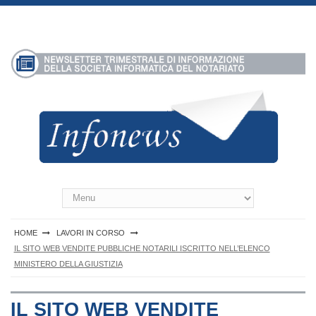
S
k
i
p
t
o
c
o
n
t
e
n
Infonews Notartel
t
HOME
LAVORI IN CORSO
IL SITO WEB VENDITE PUBBLICHE NOTARILI ISCRITTO NELL’ELENCO
MINISTERO DELLA GIUSTIZIA
IL SITO WEB VENDITE