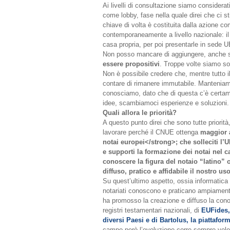
Ai livelli di consultazione siamo considerati 
come lobby, fase nella quale direi che ci 
chiave di volta è costituita dalla azione c
contemporaneamente a livello nazionale: 
casa propria, per poi presentarle in sede 
Non posso mancare di aggiungere, anche s
essere propositivi
. Troppe volte siamo sol
Non è possibile credere che, mentre tutto 
contare di rimanere immutabile. Manteniamo
conosciamo, dato che di questa c’è certam
idee, scambiamoci esperienze e soluzioni. 
Quali allora le priorità?
A questo punto direi che sono tutte priorità
lavorare perché il CNUE ottenga
maggior a
notai europei</strong>; che solleciti l’U
e supporti la
formazione dei notai nel c
conoscere la figura del notaio “latino” 
diffuso, pratico e affidabile il nostro u
Su quest’ultimo aspetto, ossia informatica e
notariati conoscono e praticano ampiamente
ha promosso la creazione e diffuso la con
registri testamentari nazionali, di
EUFides, 
diversi Paesi e di Bartolus, la piattaform
campo però l’evoluzione corre sempre veloc