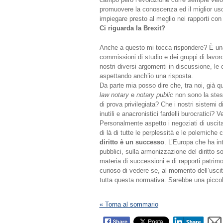
promuovere la conoscenza ed il miglior uso 
impiegare presto al meglio nei rapporti con i
Ci riguarda la Brexit?
Anche a questo mi tocca rispondere? È una
commissioni di studio e dei gruppi di lavo
nostri diversi argomenti in discussione, le
aspettando anch’io una risposta.
Da parte mia posso dire che, tra noi, già 
law notary
e
notary public
non sono la stess
di prova privilegiata? Che i nostri sistemi d
inutili e anacronistici fardelli burocratici? 
Personalmente aspetto i negoziati di uscit
di là di tutte le perplessità e le polemich
diritto è un successo
. L’Europa che ha int
pubblici, sulla armonizzazione del diritto s
materia di successioni e di rapporti patrimoni
curioso di vedere se, al momento dell’usc
tutta questa normativa. Sarebbe una piccola
« Torna al sommario