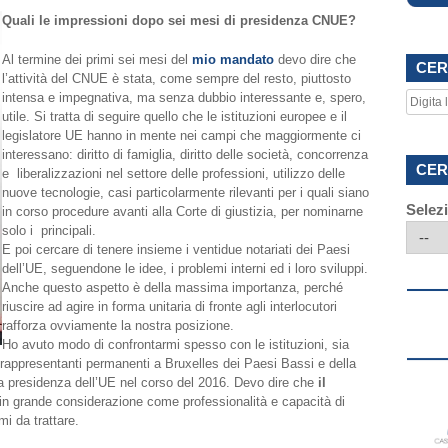
Quali le impressioni dopo sei mesi di presidenza CNUE?
Al termine dei primi sei mesi del
mio mandato
devo dire che
CER
l’attività del CNUE è stata, come sempre del resto, piuttosto
intensa e impegnativa, ma senza dubbio interessante e, spero,
utile. Si tratta di seguire quello che le istituzioni europee e il
legislatore UE hanno in mente nei campi che maggiormente ci
interessano: diritto di famiglia, diritto delle società, concorrenza
CER
e liberalizzazioni nel settore delle professioni, utilizzo delle
nuove tecnologie, casi particolarmente rilevanti per i quali siano
Selez
in corso procedure avanti alla Corte di giustizia, per nominarne
solo i principali.
E poi cercare di tenere insieme i ventidue notariati dei Paesi
dell’UE, seguendone le idee, i problemi interni ed i loro sviluppi.
Anche questo aspetto è della massima importanza, perché
riuscire ad agire in forma unitaria di fronte agli interlocutori
rafforza ovviamente la nostra posizione.
Ho avuto modo di confrontarmi spesso con le istituzioni, sia
rappresentanti permanenti a Bruxelles dei Paesi Bassi e della
 presidenza dell’UE nel corso del 2016. Devo dire che
il
 in grande considerazione come professionalità e capacità di
mi da trattare.