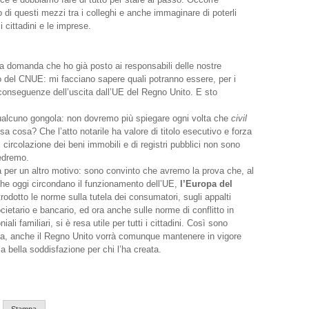
di questi mezzi tra i colleghi e anche immaginare di poterli
 cittadini e le imprese.
 domanda che ho già posto ai responsabili delle nostre
ro del CNUE: mi facciano sapere quali potranno essere, per i
 conseguenze dell’uscita dall’UE del Regno Unito. E sto
qualcuno gongola: non dovremo più spiegare ogni volta che
civil
a cosa? Che l’atto notarile ha valore di titolo esecutivo e forza
i circolazione dei beni immobili e di registri pubblici non sono
Vedremo.
a per un altro motivo: sono convinto che avremo la prova che, al
e che oggi circondano il funzionamento dell’UE,
l’Europa del
rodotto le norme sulla tutela dei consumatori, sugli appalti
ocietario e bancario, ed ora anche sulle norme di conflitto in
ali familiari, si è resa utile per tutti i cittadini. Così sono
ita, anche il Regno Unito vorrà comunque mantenere in vigore
 bella soddisfazione per chi l’ha creata.
Stampa