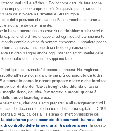
interlocutori utili e affidabili. Poi occorre darsi da fare anche
stiamo impegnando sempre di più. Su questo punto, credo, la
ombinata da svolgere a Bruxelles e Strasburgo e
il peso delle posizioni che ciascun Paese membro assume a
UE, è sicuramente determinante.
e in breve, ancora una osservazione:
dobbiamo sforzarci di
o capaci di dire di no, di opporci ad ogni idea di cambiamento.
il mondo cambia a velocità sempre crescente, il notariato possa
 ferma la nostra funzione di controllo e garanzia che
ente un gran bisogno anche oggi, ma facciamoci venire delle
Spero molto che i giovani lo sappiano fare.
, “stratégie tous azimuts” direbbero i francesi. Noi vogliamo
scolto all’esterno
, ma anche sia
più conosciuto da tutti i
E a tenere in conto le nostre proposte e idee e che fornisca
ampo del diritto dell’UE</strong>; che difenda e faccia
o, meglio detto, del
civil law notary
, e mostri quanto è
so delle nuove tecnologie ecc.
 telematica, direi che siamo preparati e all’avanguardia: tutti i
 l’uso del documento elettronico e della firma digitale. Il CNUE
oscenza di ARERT, ossia il sistema di interconnessione dei
la piattaforma per lo scambio di documenti tra notai dei
a di controllo delle firme digitali transfrontaliere
. In questo
e e dobbiamo fare di tutto per stare al passo. Occorre