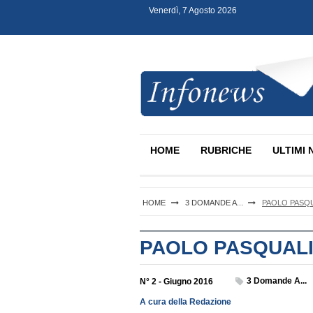
Venerdì, 7 Agosto 2026
S
k
i
p
t
o
c
Infonews Notartel
o
n
HOME
RUBRICHE
ULTIMI 
t
e
n
t
HOME
3 DOMANDE A...
PAOLO PASQ
PAOLO PASQUAL
3 Domande A...
N° 2 - Giugno 2016
A cura della Redazione